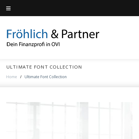
Skip
to
content
ULTIMATE FONT COLLECTION
Home
/
Ultimate Font Collection
Kategorie:
Ultimate
Font