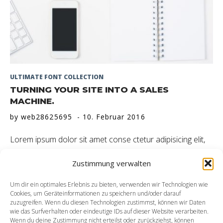
ULTIMATE FONT COLLECTION
TURNING YOUR SITE INTO A SALES
MACHINE.
by
web28625695
10. Februar 2016
Lorem ipsum dolor sit amet conse ctetur adipisicing elit,
sed do eiusmod tempor incididunt ut labore et dolore
Zustimmung verwalten
magna aliqua.
Um dir ein optimales Erlebnis zu bieten, verwenden wir Technologien wie
Cookies, um Geräteinformationen zu speichern und/oder darauf
MORE
zuzugreifen. Wenn du diesen Technologien zustimmst, können wir Daten
wie das Surfverhalten oder eindeutige IDs auf dieser Website verarbeiten.
Wenn du deine Zustimmung nicht erteilst oder zurückziehst, können